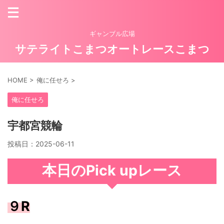
ギャンブル広場
サテライトこまつオートレースこまつ
HOME
>
俺に任せろ
>
俺に任せろ
宇都宮競輪
投稿日：
2025-06-11
本日のPick upレース
９R