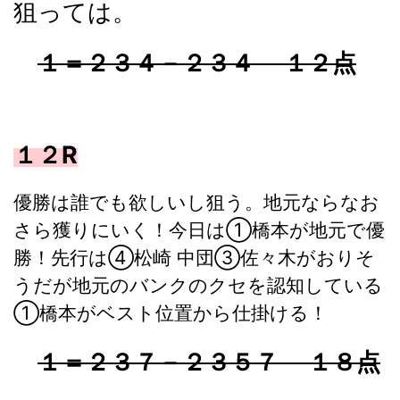
狙っては。
１＝２３４－２３４ １２点
１２R
優勝は誰でも欲しいし狙う。地元ならなお
さら獲りにいく！今日は①橋本が地元で優
勝！先行は④松崎 中団③佐々木がおりそ
うだが地元のバンクのクセを認知している
①橋本がベスト位置から仕掛ける！
１＝２３７－２３５７ １８点