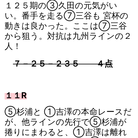
１２５期の③久田の元気がい
い。番手を走る⑦三谷も 宮杯の
動きは良かった。ここは⑦三谷
から狙う。対抗は九州ラインの２
人！
７－２５－２３５ ４点
１１R
⑤杉浦と ①吉澤の本命レースだ
が、他ラインの先行で⑤杉浦が
捲りにまわると、①吉澤は離れ