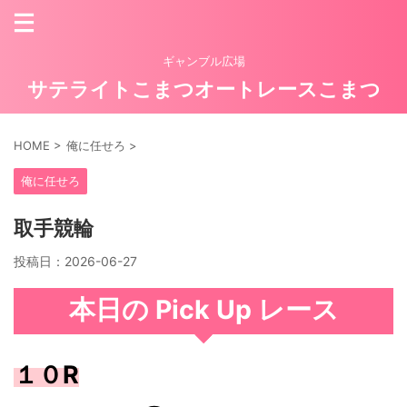
ギャンブル広場
サテライトこまつオートレースこまつ
HOME
>
俺に任せろ
>
俺に任せろ
取手競輪
投稿日：
2026-06-27
本日の Pick Up レース
１０R