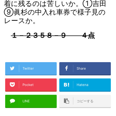
着に残るのは苦しいか。①吉田
⑨眞杉の中入れ車券で様子見の
レースか。
１－２３５８－９ ４点
Twitter
Share
Pocket
Hatena
LINE
コピーする