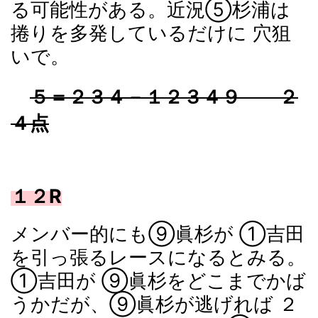
る可能性がある。近況⑤杉浦は
捲りを多発しているだけに 穴狙
いで。
５＝２３４－１２３４９ ２
４点
１２R
メンバー的にも⑨眞杉が ①吉田
を引っ張るレースになるとみる。
①吉田が ⑨眞杉をどこまでかば
うかだが、⑨眞杉が逃げれば ２