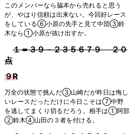
このメンバーなら脇本から売れると思う
が、やはり信頼は出来ない。今回好レース
をしている⑥小原の先手と見て中団③鈴
木なら①小原が抜け出すか。
１＝３９－２３５６７９ ２０
点
９R
万全の状態で挑んだ③山崎だが昨日は悔し
いレースだっただけに今日こそは⑦中野
を逃してまくり切るだろう。相手は①阿部
②鈴木④山田の３者を付ける。