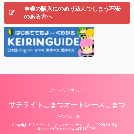
車券の購入にのめり込んでしまう不安
のある方へ
プライバシーポリシー
サテライトこまつオートレースこまつ
ギャンブル広場
Copyright© サテライトこまつオートレースこまつ , 2026 All Rights
Reserved Powered by
AFFINGER5
.