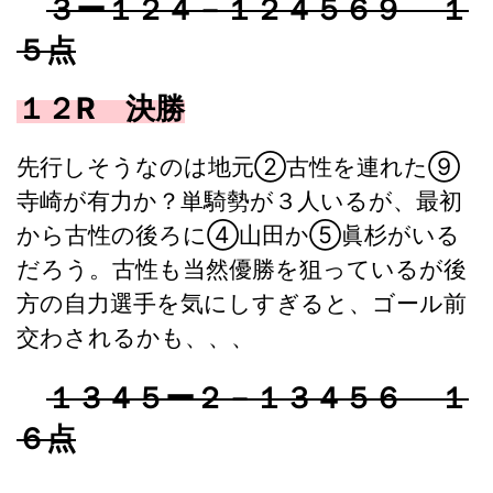
３ー１２４－１２４５６９ １
５点
１２R 決勝
先行しそうなのは地元②古性を連れた⑨
寺崎が有力か？単騎勢が３人いるが、最初
から古性の後ろに④山田か⑤眞杉がいる
だろう。古性も当然優勝を狙っているが後
方の自力選手を気にしすぎると、ゴール前
交わされるかも、、、
１３４５ー２－１３４５６ １
６点