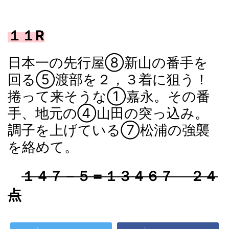
１１R
日本一の先行屋⑧新山の番手を
回る⑤渡部を２，３着に狙う！
捲って来そうな①嘉永。その番
手、地元の④山田の突っ込み。
調子を上げている⑦松浦の強襲
を絡めて。
１４７－５＝１３４６７ ２４
点