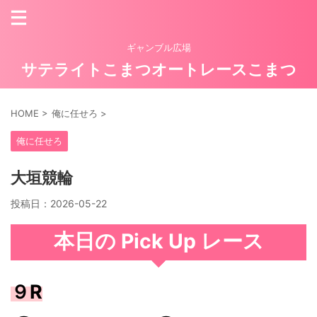
ギャンブル広場
サテライトこまつオートレースこまつ
HOME
>
俺に任せろ
>
俺に任せろ
大垣競輪
投稿日：
2026-05-22
本日の Pick Up レース
９R