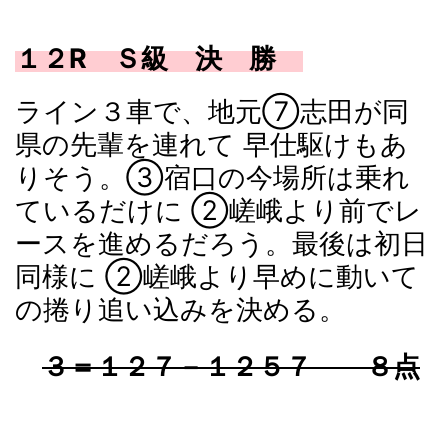
１２R Ｓ級 決 勝
ライン３車で、地元⑦志田が同
県の先輩を連れて 早仕駆けもあ
りそう。③宿口の今場所は乗れ
ているだけに ②嵯峨より前でレ
ースを進めるだろう。最後は初日
同様に ②嵯峨より早めに動いて
の捲り追い込みを決める。
３＝１２７－１２５７ ８点