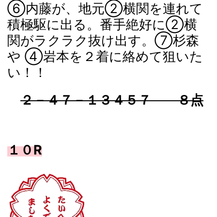
⑥内藤が、地元②横関を連れて
積極駆に出る。番手絶好に②横
関がラクラク抜け出す。⑦杉森
や ④岩本を２着に絡めて狙いた
い！！
２－４７－１３４５７ ８点
１０R