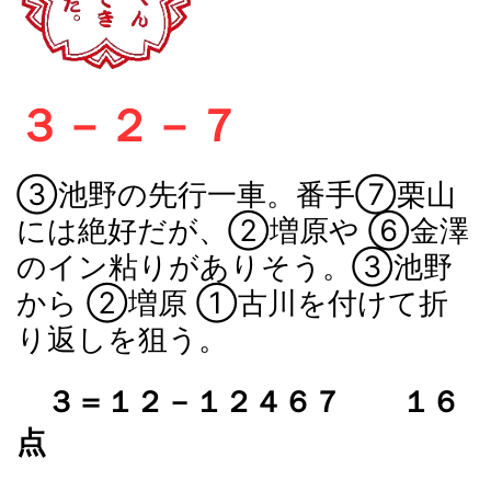
３－２－７
③池野の先行一車。番手⑦栗山
には絶好だが、②増原や ⑥金澤
のイン粘りがありそう。③池野
から ②増原 ①古川を付けて折
り返しを狙う。
３＝１２－１２４６７ １６
点