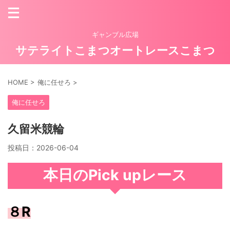
ギャンブル広場
サテライトこまつオートレースこまつ
HOME
>
俺に任せろ
>
俺に任せろ
久留米競輪
投稿日：
2026-06-04
本日のPick upレース
８R