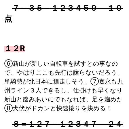
７－３５－１２３４５９ １０
点
１２R
⑥新山が新しい自転車を試すとの事なの
で、やはりここも先行は譲らないだろう。
単騎勢が北日本に追走しそう。⑦嘉永も九
州ライン３人できるし、仕掛けも早くなり
新山と踏みあいにでもなれば、足を溜めた
⑧犬伏がドカンと快速捲りを決める！
８＝１２７－１２３４７ ２４