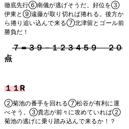
徹底先行⑥南儀が逃げそうだ。好位を③
伊東と⑨遠藤が取り切れば捲れる。後方か
ら捲り追い込んで来る⑦北津留とゴール前
勝負だ！
７＝３９－１２３４５９ ２０
点
１１R
②菊池の番手を回れる⑦松谷が有利に運
べそう。③貴志が前々に攻めていれば②
菊池の逃げに乗り踏み込んで来るか！？