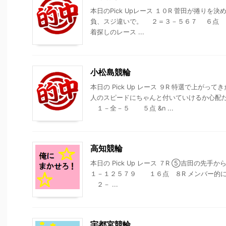
本日のPick Upレース １０R 菅田が捲り
負、スジ違いで。 ２＝３－５６７ ６点 
着探しのレース ...
小松島競輪
本日の Pick Up レース ９R 特選で上
人のスピードにちゃんと付いていけるか心配だ
１－全－５ ５点 &n ...
高知競輪
本日の Pick Up レース ７R ⑤吉田の
１－１２５７９ １６点 ８R メンバー的に
２－ ...
宇都宮競輪