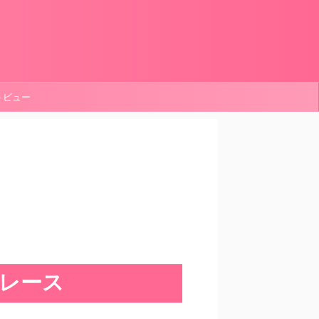
ートビュー
p レース