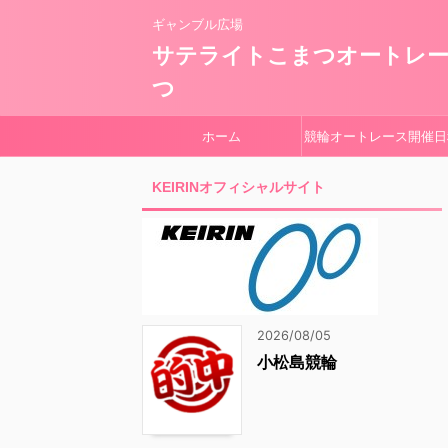
ギャンブル広場
サテライトこまつオートレ
つ
ホーム
競輪オートレース開催日
KEIRINオフィシャルサイト
2026/08/05
小松島競輪