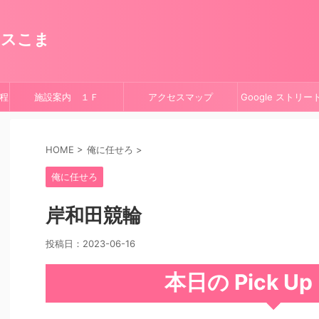
ースこま
程
施設案内 １Ｆ
アクセスマップ
Google ストリ
HOME
>
俺に任せろ
>
俺に任せろ
岸和田競輪
投稿日：
2023-06-16
本日の Pick U