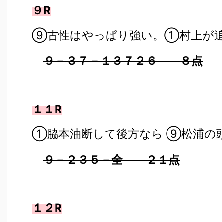
９R
⑨古性はやっぱり強い。①村上が
９－３７－１３７２６ ８点
１１R
①脇本油断して後方なら ⑨松浦の
９－２３５－全 ２１点
１２R