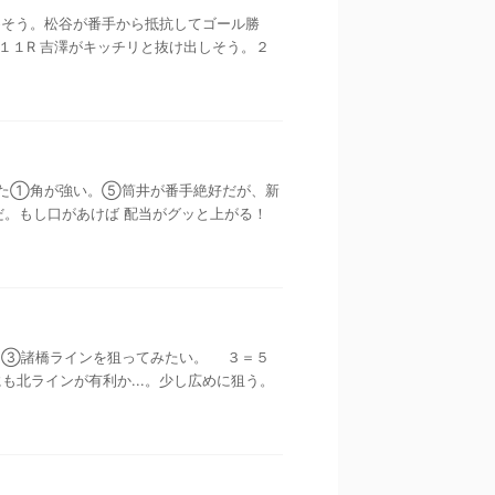
を決めそう。松谷が番手から抵抗してゴール勝
１１R 吉澤がキッチリと抜け出しそう。２
がってきた①角が強い。⑤筒井が番手絶好だが、新
。もし口があけば 配当がグッと上がる！
先手から③諸橋ラインを狙ってみたい。 ３＝５
も北ラインが有利か...。少し広めに狙う。