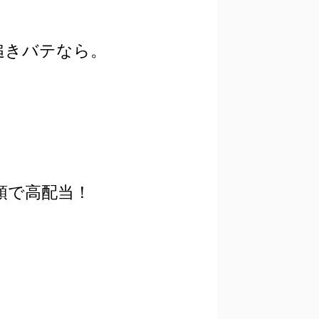
追きバテなら。
頭で高配当！