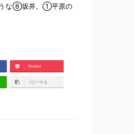
そうな⑧坂井。①平原の
。
Pocket
コピーする