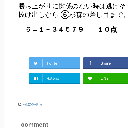
勝ち上がりに関係のない時は逃げ
抜け出しから ⑥杉森の差し目まで
６＝１－３４５７９ １０点
Twitter
Share
Hatena
LINE
-
俺に任せろ
comment