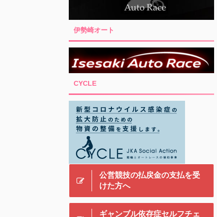
伊勢崎オート
CYCLE
公営競技の払戻金の支払を受
けた方へ
ギャンブル依存症セルフチェ