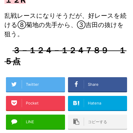
乱戦レースになりそうだが、好レースを続
ける⑧菊地の先手から、③吉田の抜けを
狙う。
３－１２４－１２４７８９ １
５点
Twitter
Share
Pocket
Hatena
LINE
コピーする