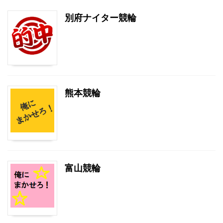
別府ナイター競輪
熊本競輪
富山競輪