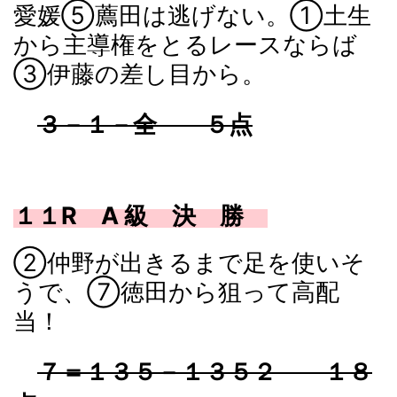
愛媛⑤薦田は逃げない。①土生
から主導権をとるレースならば
③伊藤の差し目から。
３－１－全 ５点
１１R A 級 決 勝
②仲野が出きるまで足を使いそ
うで、⑦徳田から狙って高配
当！
７＝１３５－１３５２ １８