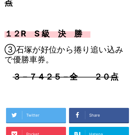
点
１２R S 級 決 勝
③石塚が好位から捲り追い込み
で優勝車券。
３－７４２５－全 ２０点
Twitter
Share
Pocket
Hatena