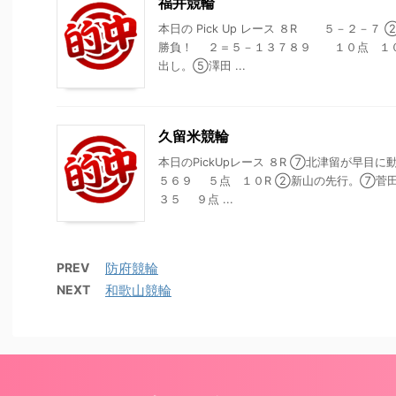
福井競輪
本日の Pick Up レース ８R ５－２－
勝負！ ２＝５－１３７８９ １０点 １０
出し。⑤澤田 ...
久留米競輪
本日のPickUpレース ８R ⑦北津留が早
５６９ ５点 １０R ②新山の先行。⑦菅
３５ ９点 ...
PREV
防府競輪
NEXT
和歌山競輪