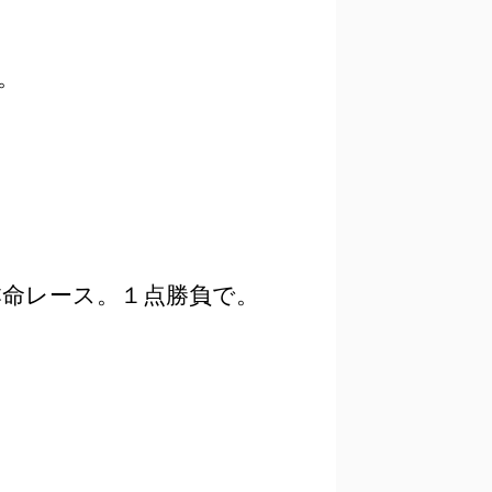
。
本命レース。１点勝負で。