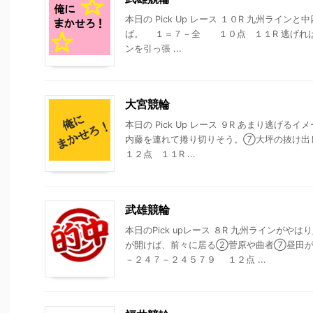
本日の Pick Up レース １０R 九州ライ
ば。 １＝７－全 １０点 １１R 逃げれ
ンを引っ張 ...
大宮競輪
本日の Pick Up レース ９R あまり逃
内藤を連れて捲り切りそう。⑦大坪の抜け
１２点 １１R ...
武雄競輪
本日のPick upレース ８R 九州ラインが
が開けば、前々に居る②菅原や曲者⑦昼田が
－２４７－２４５７９ １２点 ...