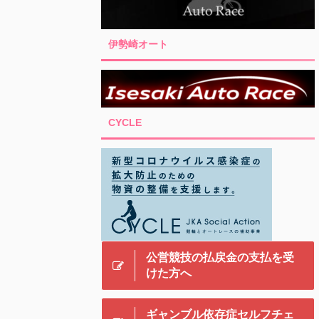
伊勢崎オート
CYCLE
公営競技の払戻金の支払を受
けた方へ
ギャンブル依存症セルフチェ