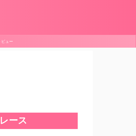
ートビュー
p レース