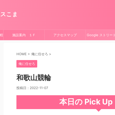
ースこま
程
施設案内 １Ｆ
アクセスマップ
Google ストリ
HOME
>
俺に任せろ
>
俺に任せろ
和歌山競輪
投稿日：
2022-11-07
本日の Pick U