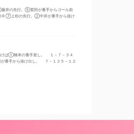
７ ②藤井の先行。⑤鷲田が番手からゴール前
R ⑦上杉の先行。②中井が番手から抜け
目に動けば①橋本の番手差し。 １－７－３４
田が番手から抜け出し。 ７－１２５－１２