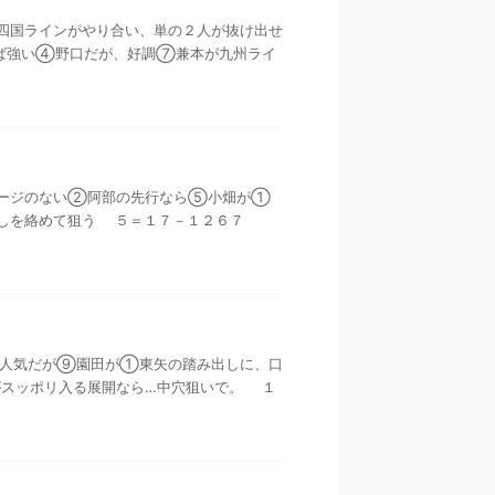
ンと中四国ラインがやり合い、単の２人が抜け出せ
ば強い④野口だが、好調⑦兼本が九州ライ
げるイメージのない②阿部の先行なら⑤小畑が①
出しを絡めて狙う ５＝１７－１２６７
やはり人気だが⑨園田が①東矢の踏み出しに、口
スッポリ入る展開なら…中穴狙いで。 １