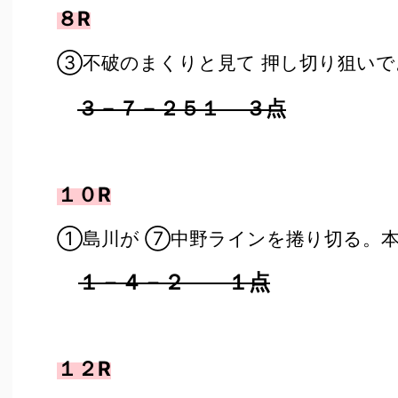
８R
③不破のまくりと見て 押し切り狙いで
３－７－２５１ ３点
１０R
①島川が ⑦中野ラインを捲り切る。
１－４－２ １点
１２R