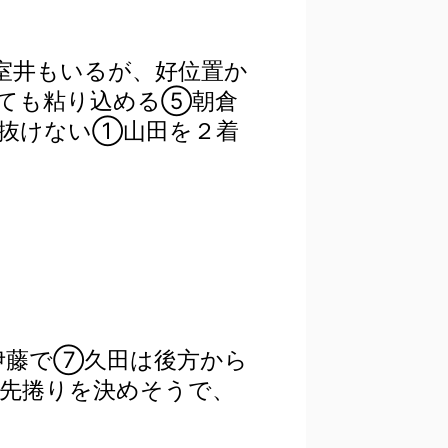
室井もいるが、好位置か
ても粘り込める⑤朝倉
抜けない①山田を２着
伊藤で⑦久田は後方から
先捲りを決めそうで、