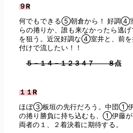
９R
何でもできる⑤朝倉から！ 好調④
らの捲りか、誰も来なかったら逃げ
を狙う。近況好調な④室井と、前を
付けで流したい！！
５－１４－１２３４７ ８点
１１R
ほぼ③板垣の先行だろう。中団①
の捲り勝負に持ち込むも、①伊藤が
両者の１、２着決着に期待する。