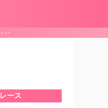
ートビュー
p レース