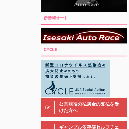
伊勢崎オート
CYCLE
公営競技の払戻金の支払を受
けた方へ
ギャンブル依存症セルフチェ