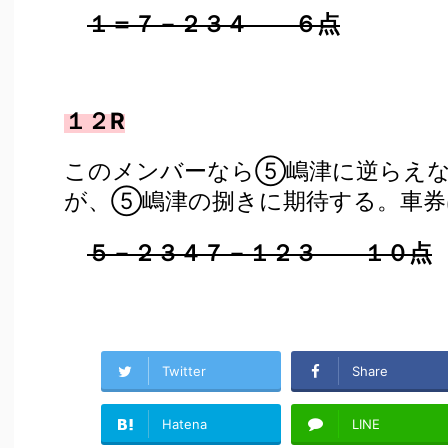
１＝７－２３４ ６点
１２R
このメンバーなら⑤嶋津に逆らえな
が、⑤嶋津の捌きに期待する。車券
５－２３４７－１２３ １０点
Twitter
Share
Hatena
LINE