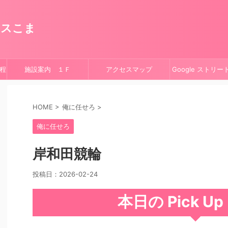
ースこま
程
施設案内 １Ｆ
アクセスマップ
Google ストリ
HOME
>
俺に任せろ
>
俺に任せろ
岸和田競輪
投稿日：
2026-02-24
本日の Pick U