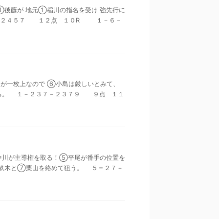
７ ④後藤が 地元①稲川の指名を受け 強先行に
－２４５７ １２点 １０R １－６－
ピードが一枚上なので ⑥小島は厳しいとみて、
る。 １－２３７－２３７９ ９点 １１
い③中川が主導権を取る！⑤平尾が番手の位置を
畝木と⑦栗山を絡めて狙う。 ５＝２７－