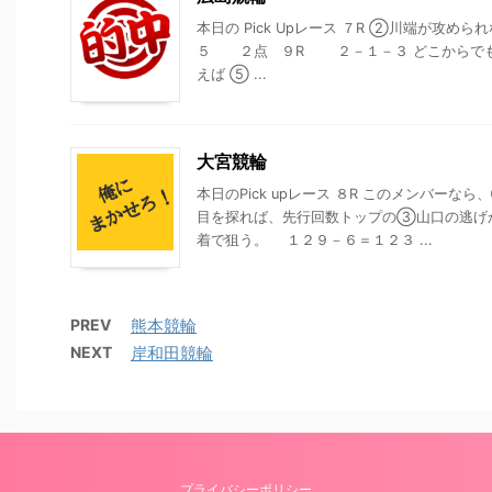
本日の Pick Upレース ７R ②川端が攻
５ ２点 ９R ２－１－３ どこからでも
えば ⑤ ...
大宮競輪
本日のPick upレース ８R このメンバー
目を探れば、先行回数トップの③山口の逃げ
着で狙う。 １２９－６＝１２３ ...
PREV
熊本競輪
NEXT
岸和田競輪
プライバシーポリシー