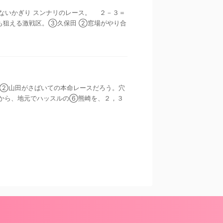
められないかぎり スンナリのレース。 ２－３＝
狙える激戦区。③久保田 ②窓場がやり合
なら、②山田がさばいての本命レースだろう。穴
から、地元でハッスルの⑥熊崎を、２，３