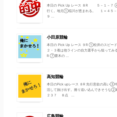
本日の Pick Up レース ８R ５－１－
行く。地元①稲川が恵まれる。 １＝４５
９ ...
小田原競輪
本日の Pick Up レース ９R ①松井のス
２・３着は他ラインの自力選手から狙ってみ
R ⑦齋木の ...
高知競輪
本日のPick upレース ８R 先行意欲の高
活して抜け出す。捲り追い込んできそうな②
２３７ ８点 ...
広島競輪