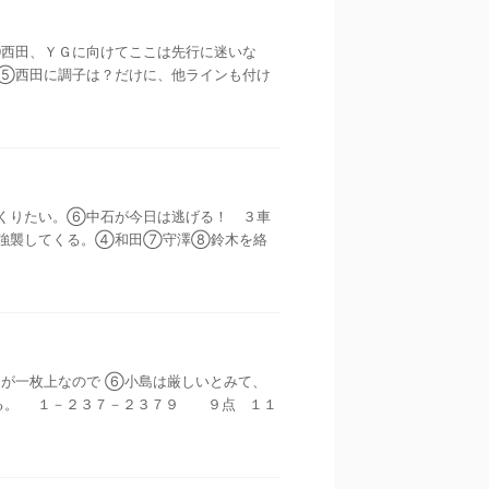
けの⑤西田、ＹＧに向けてここは先行に迷いな
⑤西田に調子は？だけに、他ラインも付け
せ場をつくりたい。⑥中石が今日は逃げる！ ３車
て強襲してくる。④和田⑦守澤⑧鈴木を絡
ピードが一枚上なので ⑥小島は厳しいとみて、
る。 １－２３７－２３７９ ９点 １１