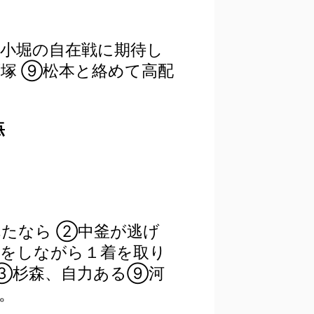
小堀の自在戦に期待し
塚 ⑨松本と絡めて高配
点
たなら ②中釜が逃げ
をしながら１着を取り
 ③杉森、自力ある⑨河
。