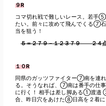
９R
コマ切れ戦で難しいレース。若手⑤
たい。前々に攻めて飛んでくる⑦石
当を狙う！
５＝２７９－１２３７９ ２４
１０R
同県のガッツファイター⑦南を連れ
る。そうなれば、⑦南は番手の仕事
に行く！ 相手は差し脚ある①渡邉
合、昨日穴をあけた⑧日高を２着に