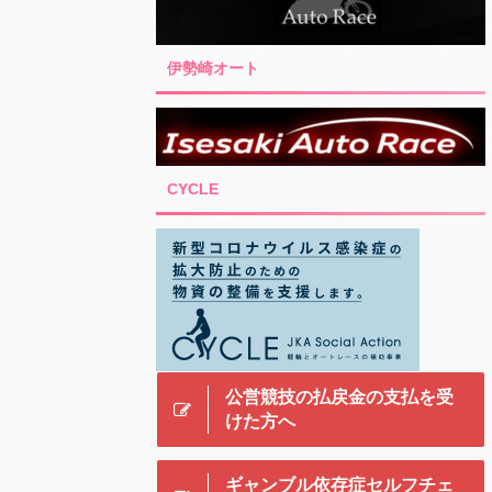
伊勢崎オート
CYCLE
公営競技の払戻金の支払を受
けた方へ
ギャンブル依存症セルフチェ