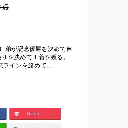
６点
 弟が記念優勝を決めて自
捲りを決めて１着を獲る。
ラインを絡めて...。
Pocket