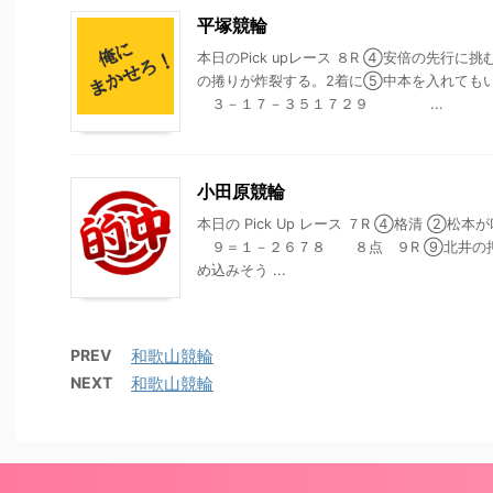
平塚競輪
本日のPick upレース ８R ④安倍の先
の捲りが炸裂する。2着に⑤中本を入れても
３－１７－３５１７２９ ...
小田原競輪
本日の Pick Up レース ７R ④格清 
９＝１－２６７８ ８点 ９R ⑨北井の押
め込みそう ...
PREV
和歌山競輪
NEXT
和歌山競輪