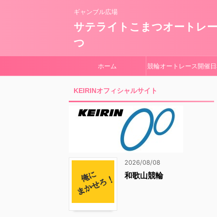
ギャンブル広場
サテライトこまつオートレ
つ
ホーム
競輪オートレース開催日
KEIRINオフィシャルサイト
2026/08/08
和歌山競輪