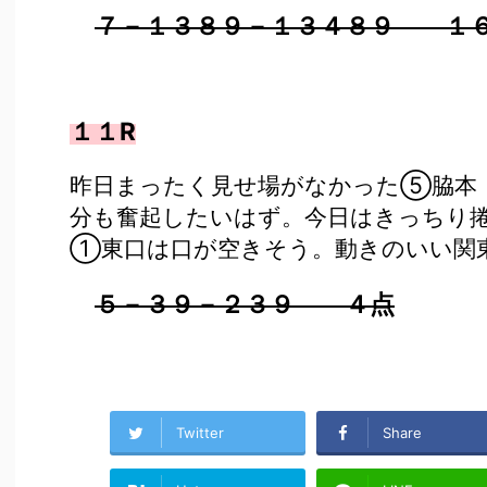
７－１３８９－１３４８９ １
１１R
昨日まったく見せ場がなかった⑤脇本！
分も奮起したいはず。今日はきっちり
①東口は口が空きそう。動きのいい関東
５－３９－２３９ ４点
Twitter
Share