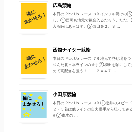
広島競輪
本日の Pick Up レース ８R インフル明
し。①西岡も地元で気合入るだろう。ただ、
入る隙はあるはず。⑤西田を２、３ ...
函館ナイター競輪
本日の Pick Up レース ７R 地元で見
並んだ北日本ラインの番手②和田を軸にし
めて高配当を狙う！！ ２＝４７ ...
小田原競輪
本日の Pick Up レース ９R ①松井のス
２・３着は他ラインの自力選手から狙ってみ
R ⑦齋木の ...