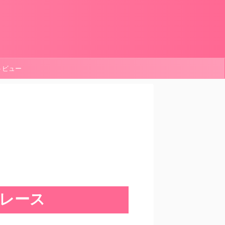
ートビュー
p レース