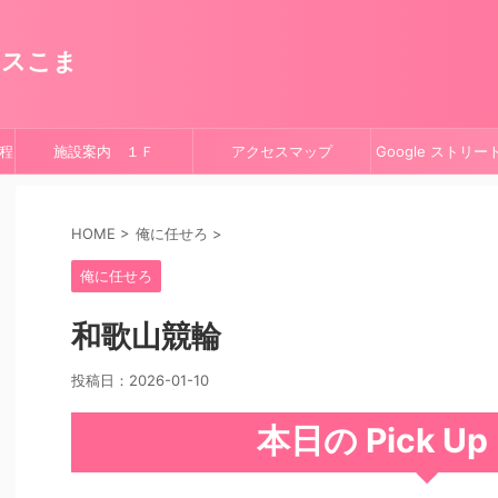
ースこま
程
施設案内 １Ｆ
アクセスマップ
Google ストリ
HOME
>
俺に任せろ
>
俺に任せろ
和歌山競輪
投稿日：
2026-01-10
本日の Pick U