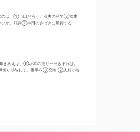
行に挑むのは、①市田だろう。漁夫の利で③松本
いいが、好調⑦神田のさばきに期待する！
②松本が叩きあえば、⑨坂本の捲り一発きまれば。
切り期待して、番手を⑧宮崎 ②志村が攻