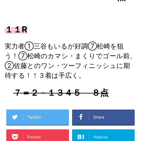
１１R
実力者①三谷もいるが好調⑦松崎を狙
う！⑦松崎のカマシ・まくりでゴール前、
②佐藤とのワン・ツーフィニッシュに期
待する！！３着は手広く。
７＝２－１３４５ ８点
Twitter
Share
Pocket
Hatena