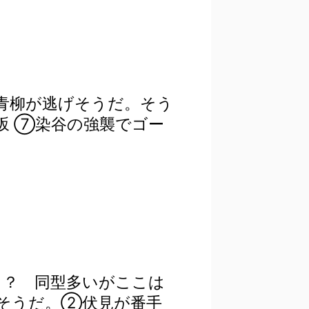
青柳が逃げそうだ。そう
坂 ⑦染谷の強襲でゴー
？ 同型多いがここは
そうだ。②伏見が番手