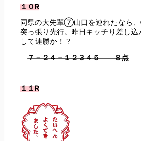
１０R
同県の大先輩⑦山口を連れたなら
突っ張り先行。昨日キッチり差し込
して連勝か！？
７－２４－１２３４５ ８点
１１R