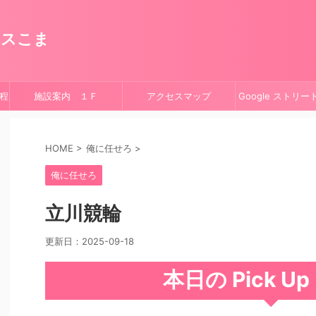
ースこま
程
施設案内 １Ｆ
アクセスマップ
Google ストリ
HOME
>
俺に任せろ
>
俺に任せろ
立川競輪
更新日：
2025-09-18
本日の Pick U