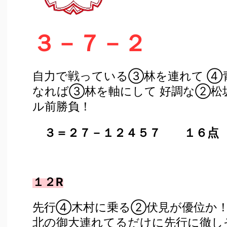
３－７－２
自力で戦っている③林を連れて ④
なれば③林を軸にして 好調な②松
ル前勝負！
３＝２７－１２４５７ １６点
１２R
先行④木村に乗る②伏見が優位か！
北の御大連れてるだけに先行に徹し