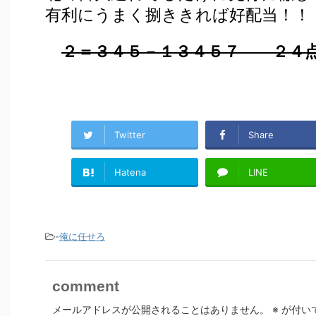
有利にうまく捌ききれば好配当！！
２＝３４５－１３４５７ ２４
Twitter
Share
Hatena
LINE
-
俺に任せろ
comment
メールアドレスが公開されることはありません。
※
が付い