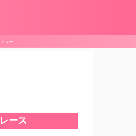
ートビュー
p レース