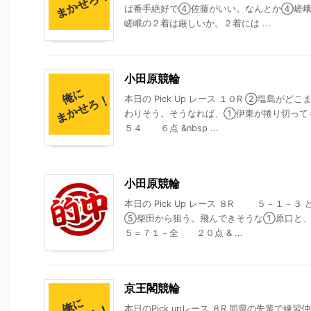
ば番手絶好で④佐藤がいい。なんとか④嵯峨
嵯峨の２着は厳しいか。２着には ...
小田原競輪
本日の Pick Up レース １０R ②塩島がど
わりそう。そうなれば、①伊東が捲り切って
５４ ６点 &nbsp ...
小田原競輪
本日の Pick Up レース ８R ５－１－
⑤柴田から狙う。飛んできそうな①原口と
５＝７１－全 ２０点 & ...
京王閣競輪
本日のPick upレース ８R 同県の先輩で