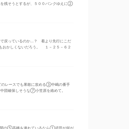
を残そうとするが、５００バンクゆえに②
こまで戻っているのか...？ 着より先行にこだ
もおかしくないだろう。 １－２５－６２
３ どのレースでも果敢に攻める③中嶋の番手
、中団確保しそうな⑦小笠原を絡めて。
練習仲間の⑤高橋を連れているなら①武田が何が