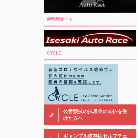
伊勢崎オート
CYCLE
公営競技の払戻金の支払を受
けた方へ
ギャンブル依存症セルフチェ