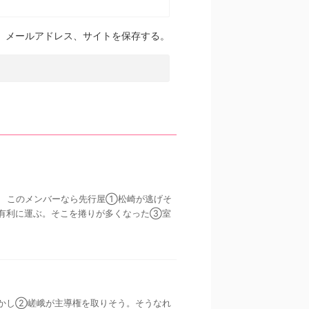
、メールアドレス、サイトを保存する。
６ このメンバーなら先行屋①松崎が逃げそ
有利に運ぶ。そこを捲りが多くなった③室
長さを活かし②嵯峨が主導権を取りそう。そうなれ