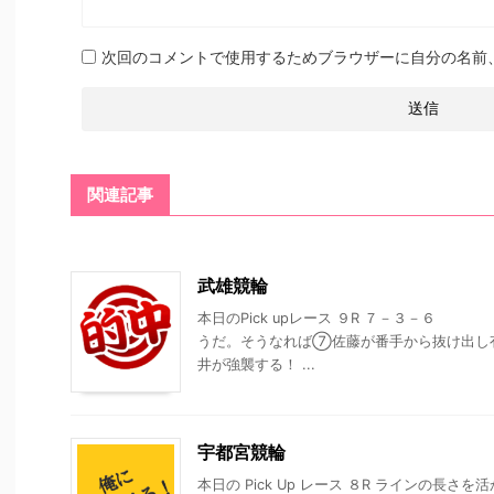
次回のコメントで使用するためブラウザーに自分の名前
関連記事
武雄競輪
本日のPick upレース ９R ７－３－
うだ。そうなれば⑦佐藤が番手から抜け出し
井が強襲する！ ...
宇都宮競輪
本日の Pick Up レース ８R ラインの