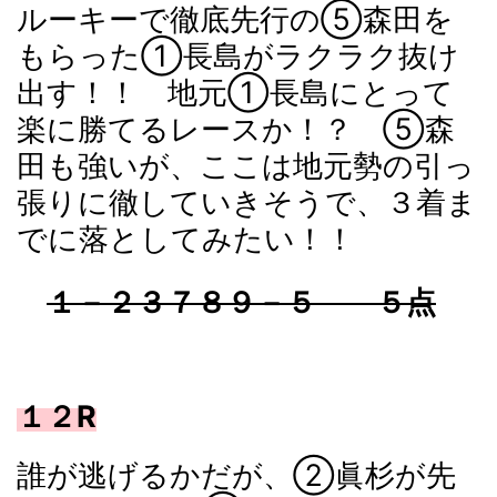
ルーキーで徹底先行の⑤森田を
もらった①長島がラクラク抜け
出す！！ 地元①長島にとって
楽に勝てるレースか！？ ⑤森
田も強いが、ここは地元勢の引っ
張りに徹していきそうで、３着ま
でに落としてみたい！！
１－２３７８９－５ ５点
１２R
誰が逃げるかだが、②眞杉が先