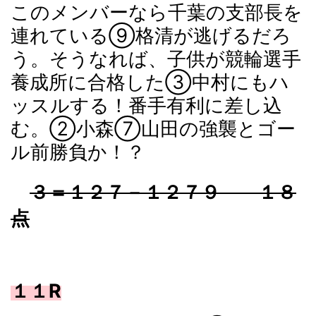
このメンバーなら千葉の支部長を
連れている⑨格清が逃げるだろ
う。そうなれば、子供が競輪選手
養成所に合格した③中村にもハ
ッスルする！番手有利に差し込
む。②小森⑦山田の強襲とゴー
ル前勝負か！？
３＝１２７－１２７９ １８
点
１１R