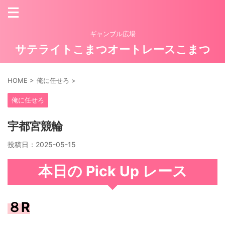
ギャンブル広場
サテライトこまつオートレースこまつ
HOME
>
俺に任せろ
>
俺に任せろ
宇都宮競輪
投稿日：
2025-05-15
本日の Pick Up レース
８R