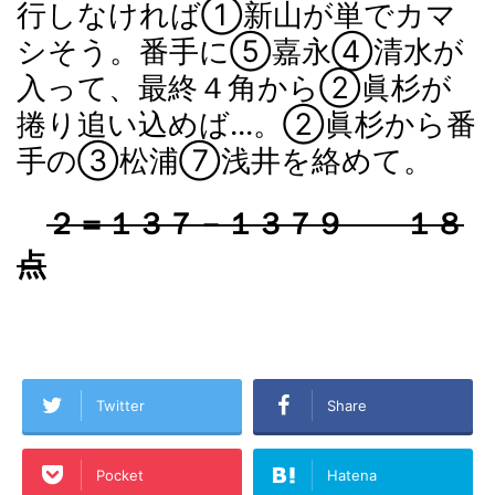
行しなければ①新山が単でカマ
シそう。番手に⑤嘉永④清水が
入って、最終４角から②眞杉が
捲り追い込めば...。②眞杉から番
手の③松浦⑦浅井を絡めて。
２＝１３７－１３７９ １８
点
Twitter
Share
Pocket
Hatena