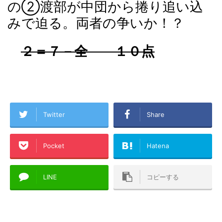
の②渡部が中団から捲り追い込
みで迫る。両者の争いか！？
２＝７－全 １０点
Twitter
Share
Pocket
Hatena
LINE
コピーする