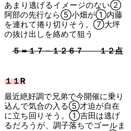
あまり逃げるイメージのない②
阿部の先行なら⑤小畑が①内藤
を連れて捲り切りそう。⑦大坪
の抜け出しを絡めて狙う
５＝１７－１２６７ １２点
１１R
最近絶好調で兄弟で今開催に乗り
込んで気合の入る⑤才迫が自在
に立ち回りそう。①吉田は逃げ
るだろうが、調子落ちでゴールま