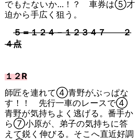
でもたないか...！？ 車券は⑤才
迫から手広く狙う。
５＝１２４－１２３４７ ２
４点
１２R
師匠を連れて④青野がぶっぱな
す！！ 先行一車のレースで④
青野が気持ちよく逃げる。番手か
ら⑦小原が、弟子の気持ちに答
えて鋭く伸びる。そこへ直近好調