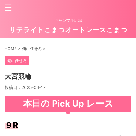
ギャンブル広場
サテライトこまつオートレースこまつ
HOME
>
俺に任せろ
>
俺に任せろ
大宮競輪
投稿日：
2025-04-17
本日の Pick Up レース
９R