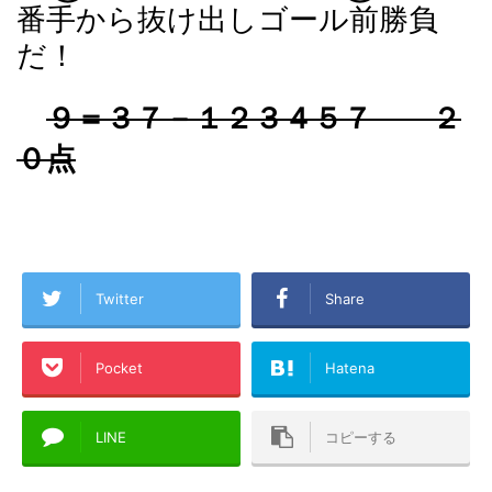
番手から抜け出しゴール前勝負
だ！
９＝３７－１２３４５７ ２
０点
Twitter
Share
Pocket
Hatena
LINE
コピーする