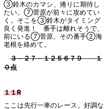
③鈴木のカマシ、捲りに期待し
たい。⑦菅原が前々に攻めてい
く。そこを③鈴木がタイミング
良く発進！ 番手は離れそうで、
前にいる⑦菅原、その番手②海
老根を絡めて。
３－２７－１２５６７９ １
０点
１１R
ここは先行一車のレース。好調な