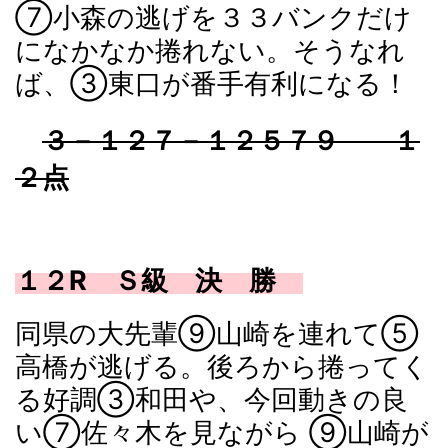
⑦小森の逃げを３３バンクだけ
になかなか捲れない。そうなれ
ば、③東口が番手有利になる！
３－１２７－１２５７９ １
２点
１２R Ｓ級 決 勝
同県の大先輩⑨山崎を連れて⑤
高橋が逃げる。後ろから捲ってく
る好調③和田や、今回動きの良
い⑦佐々木を見ながら ⑨山崎が