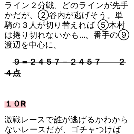
ライン２分戦、どのラインが先手
かだが、②谷内が逃げそう。単
騎の３人が切り替えれば ⑤木村
は捲り切れないかも...。番手の⑨
渡辺を中心に。
９＝２４５７－２４５７ ２
４点
１０R
激戦レースで誰が逃げるかわから
ないレースだが、ゴチャつけば