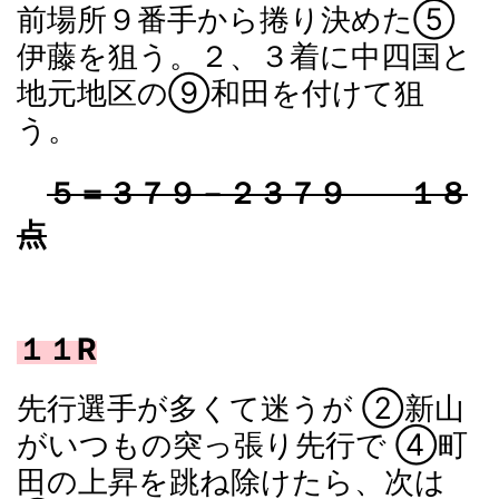
前場所９番手から捲り決めた⑤
伊藤を狙う。２、３着に中四国と
地元地区の⑨和田を付けて狙
う。
５＝３７９－２３７９ １８
点
１１R
先行選手が多くて迷うが ②新山
がいつもの突っ張り先行で ④町
田の上昇を跳ね除けたら、次は