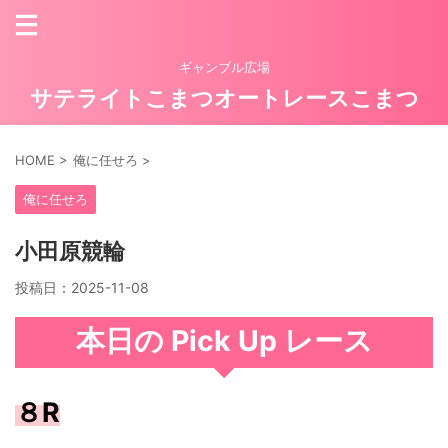
ギャンブル広場
サテライトこまつオートレースこまつ
HOME
>
俺に任せろ
>
俺に任せろ
小田原競輪
投稿日：
2025-11-08
本日の Pick Up レース
８R