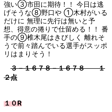
強い③市田に期待！！ 今日は逃
げそうな⑧野口や ①木村がいる
だけに 無理に先行は無いと予
想、得意の捲りで仕留める！！ 番
手の⑨椎木尾はきびしく 離れそ
うで前々踏んでいる選手がスッポ
リはまりそう！
３－１６７８－１６７８ １
２点
１０R