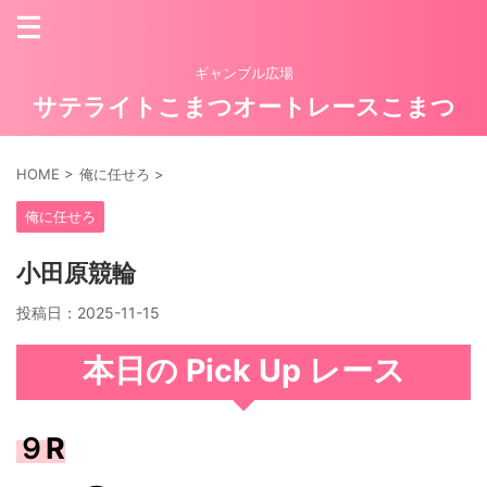
ギャンブル広場
サテライトこまつオートレースこまつ
HOME
>
俺に任せろ
>
俺に任せろ
小田原競輪
投稿日：
2025-11-15
本日の Pick Up レース
９R