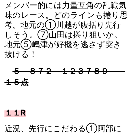
メンバー的には力量互角の乱戦気
味のレース。どのラインも捲り思
考。地元の①川越が腹括り先行
しそう。⑦山田は捲り狙いか。
地元⑤嶋津が好機を逃さず突き
抜ける！
５－８７２－１２３７８９
１５点
１１R
近況、先行にこだわる①阿部に