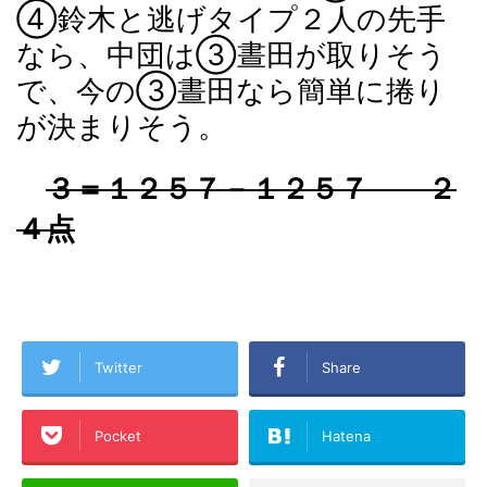
④鈴木と逃げタイプ２人の先手
なら、中団は③晝田が取りそう
で、今の③晝田なら簡単に捲り
が決まりそう。
３＝１２５７－１２５７ ２
４点
Twitter
Share
Pocket
Hatena