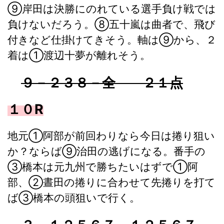
⑨岸田は決勝にのれている選手負け戦では
負けないだろう。⑧五十嵐は曲者で、飛び
付きなど仕掛けてきそう。軸は⑨から、２
着は①渡辺十夢が離れそう。
９－２３８－全 ２１点
１０R
地元①阿部が前回わりなら今日は捲り狙い
か？ならば⑨治田の逃げになる。番手の
③橋本は元九州で勝ちたいはずで①阿
部、②晝田の捲りに合わせて先捲りを打て
ば③橋本の頭狙いで行く。