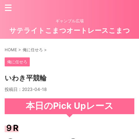
ギャンブル広場
サテライトこまつオートレースこまつ
HOME
>
俺に任せろ
>
俺に任せろ
いわき平競輪
投稿日：
2023-04-18
本日のPick Upレース
９R