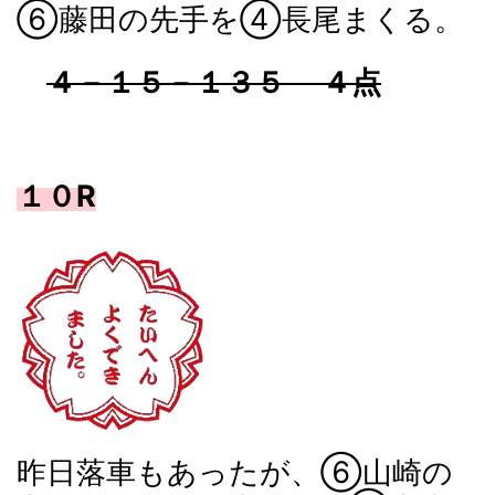
⑥藤田の先手を④長尾まくる。
４－１５－１３５
４点
１０R
昨日落車もあったが、⑥山崎の