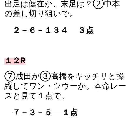
出足は健在か、末足は？②中本
の差し切り狙いで。
２－６－１３４
３点
１２R
⑦成田が③高橋をキッチリと操
縦してワン・ツウーか。本命レー
スと見て１点で。
７－３－５
１点