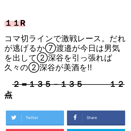
１１R
コマ切ラインで激戦レース。だれ
が逃げるか⑦渡邉が今日は男気
を出して②深谷を引っ張れば
久々の②深谷が美酒を!!
２＝１３５－１３５ １２
点
Twitter
Share