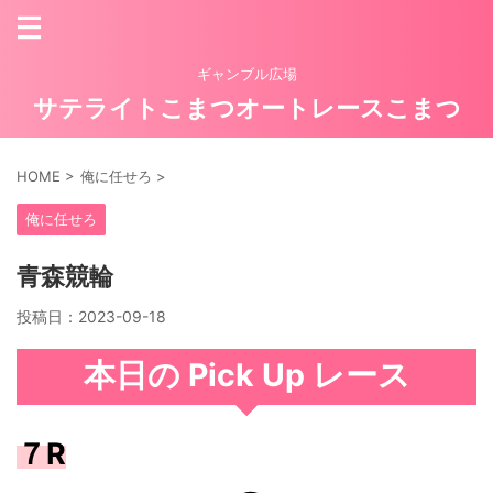
ギャンブル広場
サテライトこまつオートレースこまつ
HOME
>
俺に任せろ
>
俺に任せろ
青森競輪
投稿日：
2023-09-18
本日の Pick Up レース
７R