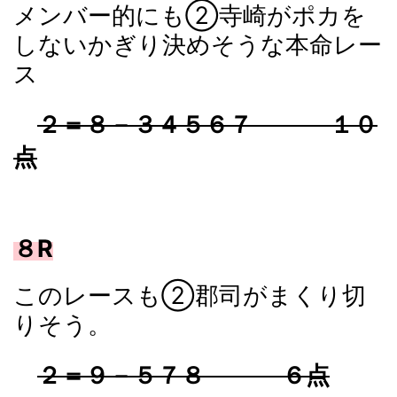
メンバー的にも②寺崎がポカを
しないかぎり決めそうな本命レー
ス
２＝８－３４５６７ １０
点
８R
このレースも②郡司がまくり切
りそう。
２＝９－５７８ ６点