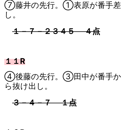
⑦藤井の先行。①表原が番手差
し。
１－７－２３４５ ４点
１１R
④後藤の先行。③田中が番手か
ら抜け出し。
３－４－７ １点