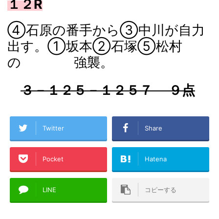
１２R
④石原の番手から③中川が自力
出す。①坂本②石塚⑤松村
の 強襲。
３－１２５－１２５７ ９点
Twitter
Share
Pocket
Hatena
LINE
コピーする