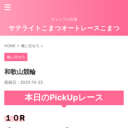
ギャンブル広場
サテライトこまつオートレースこまつ
HOME
>
俺に任せろ
>
俺に任せろ
和歌山競輪
投稿日：
2023-10-23
本日のPickUpレース
１０R