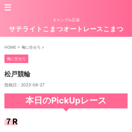
ギャンブル広場
サテライトこまつオートレースこまつ
HOME
>
俺に任せろ
>
俺に任せろ
松戸競輪
投稿日：
2023-08-27
本日のPickUpレース
７R