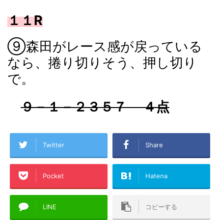
１１R
⑨森田がレース感が戻っている
なら、捲り切りそう、押し切り
で。
９－１－２３５７ ４点
Twitter
Share
Pocket
Hatena
LINE
コピーする