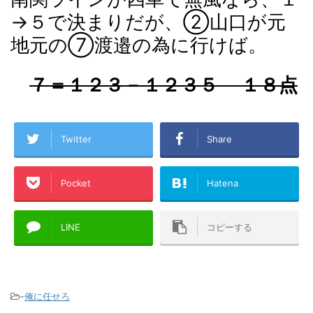
→５で決まりだが、②山口が元
地元の⑦渡邉の為に行けば。
７＝１２３－１２３５ １８点
Twitter
Share
Pocket
Hatena
LINE
コピーする
-
俺に任せろ