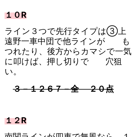
１０R
ライン３つで先行タイプは③上
遠野一車中団で他ラインが も
つれたり、後方からカマシで一気
に叩けば、押し切りで 穴狙
い。
３－１２６７－全 ２０点
１２R
南関ラインが四車で無風なら、１