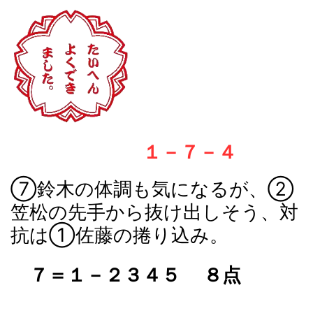
１－７－４
⑦鈴木の体調も気になるが、②
笠松の先手から抜け出しそう、対
抗は①佐藤の捲り込み。
７＝１－２３４５ ８点