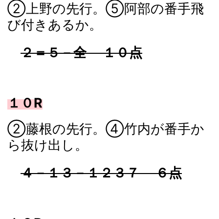
②上野の先行。⑤阿部の番手飛
び付きあるか。
２＝５－全 １０点
１０R
②藤根の先行。④竹内が番手か
ら抜け出し。
４－１３－１２３７ ６点