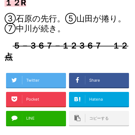
１２R
③石原の先行。⑤山田が捲り。
⑦中川が続き。
５－３６７－１２３６７ １２
点
Twitter
Share
Pocket
Hatena
LINE
コピーする