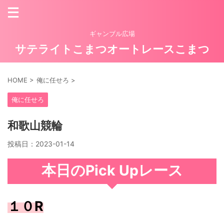
ギャンブル広場
サテライトこまつオートレースこまつ
HOME
>
俺に任せろ
>
俺に任せろ
和歌山競輪
投稿日：
2023-01-14
本日のPick Upレース
１０R