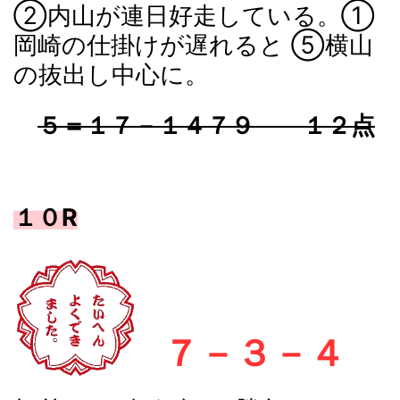
②内山が連日好走している。①
岡崎の仕掛けが遅れると ⑤横山
の抜出し中心に。
５＝１７－１４７９ １２点
１０R
７－３－４