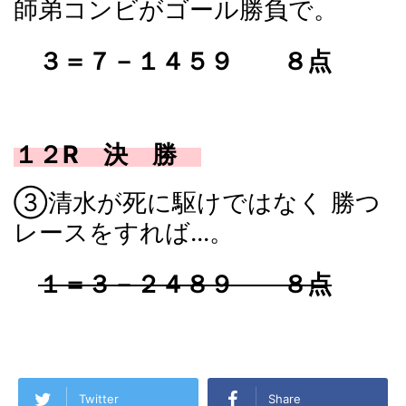
師弟コンビがゴール勝負で。
３＝７－１４５９ ８点
１２R 決 勝
③清水が死に駆けではなく 勝つ
レースをすれば...。
１＝３－２４８９ ８点
Twitter
Share