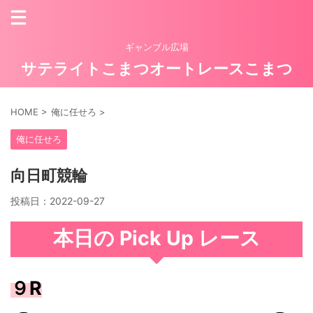
ギャンブル広場
サテライトこまつオートレースこまつ
HOME
>
俺に任せろ
>
俺に任せろ
向日町競輪
投稿日：
2022-09-27
本日の Pick Up レース
９R