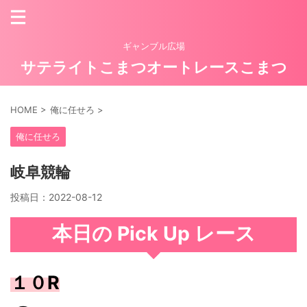
ギャンブル広場
サテライトこまつオートレースこまつ
HOME
>
俺に任せろ
>
俺に任せろ
岐阜競輪
投稿日：
2022-08-12
本日の Pick Up レース
１０R