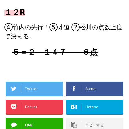
１２R
④竹内の先行！⑤才迫 ②松川の点数上位
で決まる。
５＝２－１４７ ６点
Twitter
Share
Pocket
Hatena
LINE
コピーする