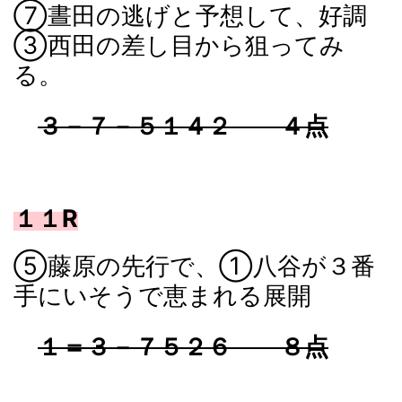
⑦晝田の逃げと予想して、好調
③西田の差し目から狙ってみ
る。
３－７－５１４２ ４点
１１R
⑤藤原の先行で、①八谷が３番
手にいそうで恵まれる展開
１＝３－７５２６ ８点