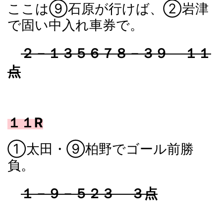
ここは⑨石原が行けば、②岩津
で固い中入れ車券で。
２－１３５６７８－３９ １１
点
１１R
①太田・⑨柏野でゴール前勝
負。
１－９－５２３ ３点