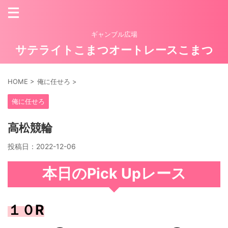
ギャンブル広場
サテライトこまつオートレースこまつ
HOME
>
俺に任せろ
>
俺に任せろ
高松競輪
投稿日：
2022-12-06
本日のPick Upレース
１０R