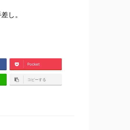
手差し。
Pocket
コピーする