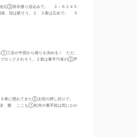
ても、地元③掛水捲り追込みで。 ３－６２４５
⑤湊、頭は硬そう。２、３着は広めで。 ５
バーなら①三谷が中団から捲りを決める！ ただ、
ブロックされそう。２着は番手巧者の②芦
命として９車に慣れてきた⑤太田の押し切りで。
決 勝 ここも①松井の番手戦は気にかか