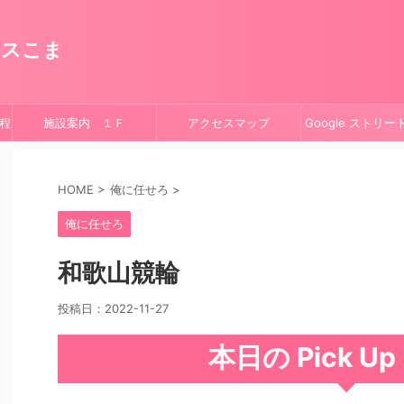
ースこま
程
施設案内 １Ｆ
アクセスマップ
Google ストリ
HOME
>
俺に任せろ
>
俺に任せろ
和歌山競輪
投稿日：
2022-11-27
本日の Pick U