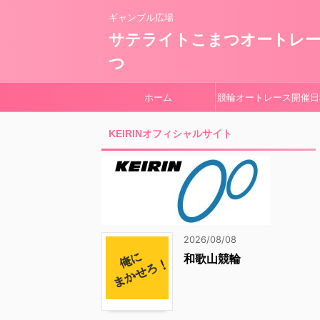
ギャンブル広場
サテライトこまつオートレ
つ
ホーム
競輪オートレース開催日
KEIRINオフィシャルサイト
2026/08/08
和歌山競輪