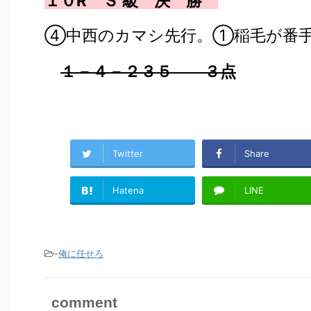
１０R Ｓ 級 決 勝
④中西のカマシ先行。①稲毛が番
１－４－２３５ ３点
Twitter
Share
Hatena
LINE
-
俺に任せろ
comment