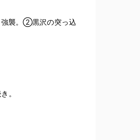
ら強襲。②黒沢の突っ込
続き。