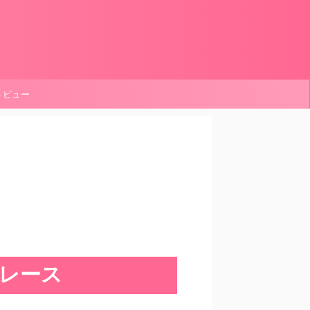
ートビュー
p レース