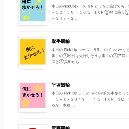
本日のPickUpレース ９R どっちが逃げ
－１２４５６ １６点 １０R ②林に乗る
－３４７－２ ...
取手競輪
本日の Pick Up レース ８R このメン
番手の⑦松村は先行しそうな番手の②芦澤に
澤と③真船から。 ...
平塚競輪
本日の Pick Up レース ９R GP前の本
５－１－２３４９ ４点 １０R Ｓ級 
るが、本線 ...
青森競輪