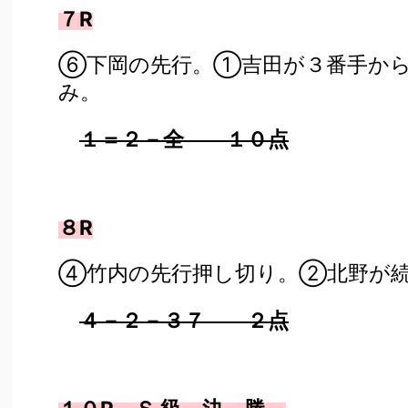
７R
⑥下岡の先行。①吉田が３番手か
み。
１＝２－全 １０点
８R
④竹内の先行押し切り。②北野が
４－２－３７ ２点