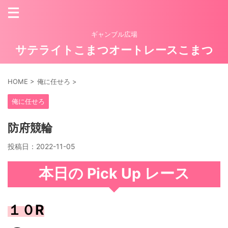
ギャンブル広場
サテライトこまつオートレースこまつ
HOME
>
俺に任せろ
>
俺に任せろ
防府競輪
投稿日：
2022-11-05
本日の Pick Up レース
１０R