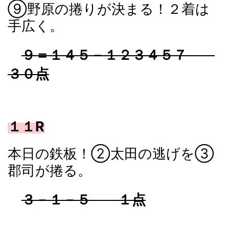
⑨野原の捲りが決まる！２着は
手広く。
９＝１４５－１２３４５７
３０点
１１R
本日の鉄板！②太田の逃げを③
郡司が捲る。
３－１－５ １点