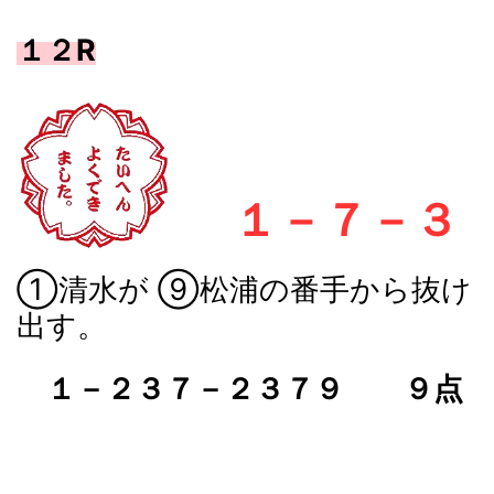
１２R
１－７－３
①清水が ⑨松浦の番手から抜け
出す。
１－２３７－２３７９ ９点