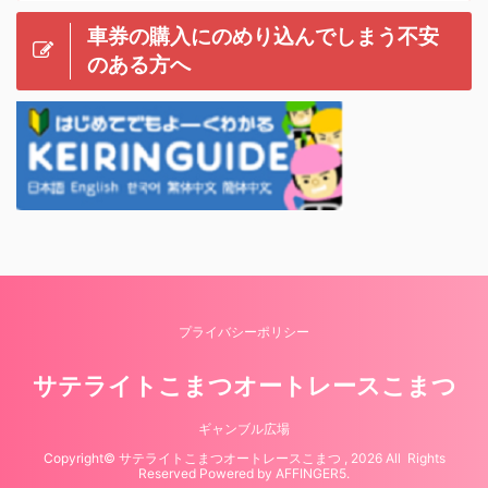
車券の購入にのめり込んでしまう不安
のある方へ
プライバシーポリシー
サテライトこまつオートレースこまつ
ギャンブル広場
Copyright© サテライトこまつオートレースこまつ , 2026 All Rights
Reserved Powered by
AFFINGER5
.