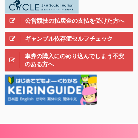
公営競技の払戻金の支払を受けた方へ
ギャンブル依存症セルフチェック
車券の購入にのめり込んでしまう不安
のある方へ