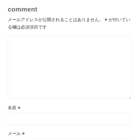
comment
メールアドレスが公開されることはありません。
※
が付いてい
る欄は必須項目です
名前
※
メール
※