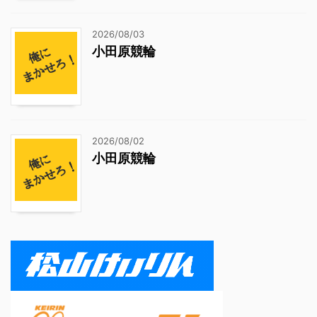
2026/08/03
小田原競輪
2026/08/02
小田原競輪