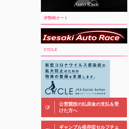
伊勢崎オート
CYCLE
公営競技の払戻金の支払を受
けた方へ
ギャンブル依存症セルフチェ