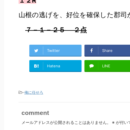
１２R
山根の逃げを、好位を確保した郡司
７－１－２５ ２点
Twitter
Share
Hatena
LINE
-
俺に任せろ
comment
メールアドレスが公開されることはありません。
※
が付い