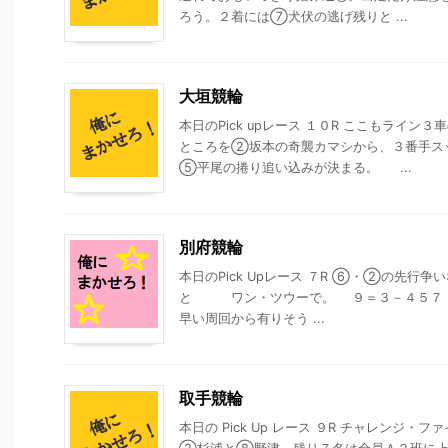
ろう。２着には⑦犬伏の逃げ残りと ...
大垣競輪
本日のPick upレース １０R ここもライ
ところを②坂本の奇襲カマシから、３番手ス
⑤平尾の捲り追い込みが決まる。 ...
別府競輪
本日のPick Upレース ７R ⑥・②の先行
と ワン・ツウーで。 ９＝３－４５７ 
早い周回から有りそう ...
取手競輪
本日の Pick Up レース ９R チャレンジ