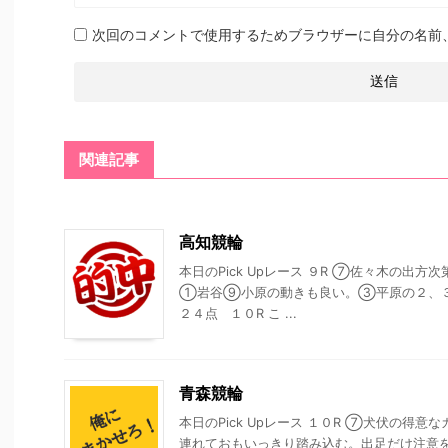
次回のコメントで使用するためブラウザーに自分の名前
関連記事
高知競輪
本日のPick Upレース ９R ⑦佐々木の出
①岩谷⑨小原の動きも良い。③平原の２、
２４点 １０R こ ...
青森競輪
本日のPick Upレース １０R ⑦犬伏の
連れておもいっきり踏み込む。出足だけ注意