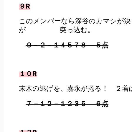
９R
このメンバーなら深谷のカマシが決
が 突っ込む。
９－２－１４５７８ ５点
１０R
末木の逃げを、嘉永が捲る！ ２着
７－１２－１２３５ ６点