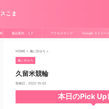
ースこま
程
施設案内 １Ｆ
アクセスマップ
Google ストリ
HOME
>
俺に任せろ
>
俺に任せろ
久留米競輪
投稿日：
2022-10-02
本日のPick U