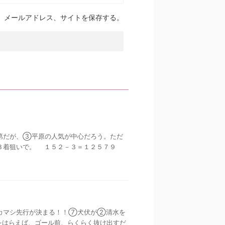
、メールアドレス、サイトを保存する。
方次第だが、③平原の人気が中心だろう。ただ
３着狙いで。 １５２－３＝１２５７９
得意なカマシ先行が決まる！！⑦犬伏が②清水を
をはらえば、ゴール前、らくらく抜け出すだ