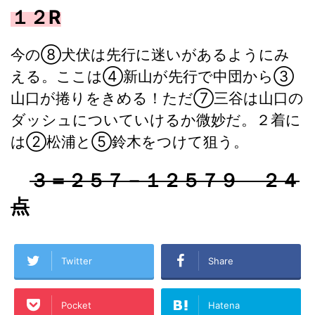
１２R
今の⑧犬伏は先行に迷いがあるようにみ
える。ここは④新山が先行で中団から③
山口が捲りをきめる！ただ⑦三谷は山口の
ダッシュについていけるか微妙だ。２着に
は②松浦と⑤鈴木をつけて狙う。
３＝２５７－１２５７９ ２４
点
Twitter
Share
Pocket
Hatena