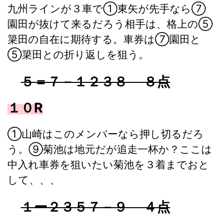
九州ラインが３車で①東矢が先手なら⑦
園田が抜けて来るだろう相手は、格上の⑤
簗田の自在に期待する。車券は⑦園田と
⑤簗田との折り返しを狙う。
５＝７－１２３８ ８点
１０R
①山崎はこのメンバーなら押し切るだろ
う。⑨菊池は地元だが追走一杯か？ここは
中入れ車券を狙いたい菊池を３着までおと
して、、、
１ー２３５７－９ ４点