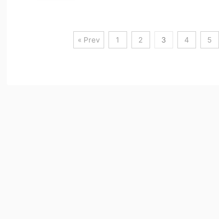
« Prev
1
2
3
4
5