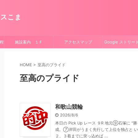
ースこま
程
施設案内 １Ｆ
アクセスマップ
Google ストリ
HOME
>
至高のプライド
至高のプライド
和歌山競輪
2026/8/6
本日の Pick Up レース ９R 地元⑨石塚に
成。⑦岸田がうまく先行して上位を独占と 
２、３着までに突っ込めば ...