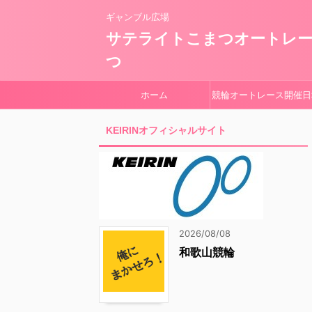
ギャンブル広場
サテライトこまつオートレ
つ
ホーム
競輪オートレース開催日
KEIRINオフィシャルサイト
2026/08/08
和歌山競輪