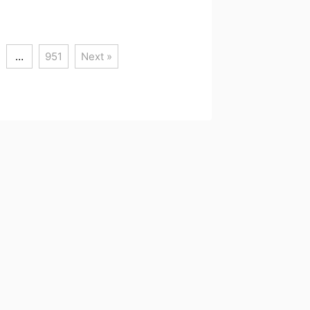
…
951
Next »