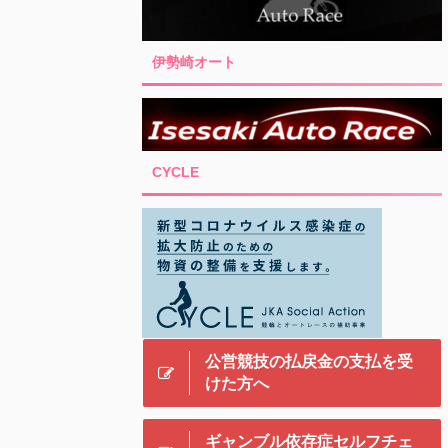
伊勢崎オート
CYCLE
公営競技の払戻金の支払を受
けた方へ
ギャンブル依存症セルフチェ